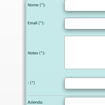
Nome (*):
Email (*):
Notes
(*):
: (*)
Azienda: