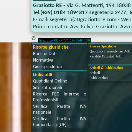
Graziotto RE
-
Via G. Matteotti, 194
18038
Tel:
(+39) 0184 1894317 segreteria 24/7
, T
E-mail:
segreteria(at)graziottore.com
- Web
Primo contatto:
Avv. Fulvio Graziotto
,
Avvoc
©
Risorse Specifiche
Risorse giuridiche
Quotazioni Immobiliari AdE
Banche Dati
Rendite Catastali AdE
Normativa
Giurisprudenza
Articoli & Pubblicazioni
Articoli
Links utili
Pubblicazioni
Quotidiani Online
Siti Istituzionali
Ricerca PEC Imprese e
Professionisti
Verifica Partita IVA
nazionale
Verifica Partita IVA
Comunitaria (UE)