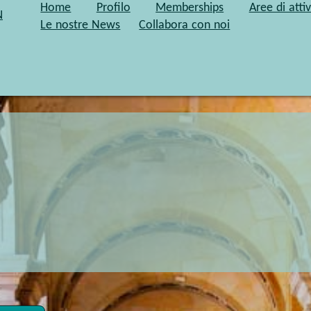
Home
Profilo
Memberships
Aree di attiv
a a contattarci
: scoprirai in pochi minuti che possiamo esse
N
Le nostre News
Collabora con noi