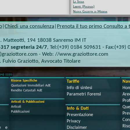
La Sicilia
Libertà (Piacenza)
Nuova Gazzetta di Modena
o
|
Chiedi una consulenza
|
Prenota il tuo primo Consulto a t
. Matteotti, 194
18038
Sanremo IM
IT
317 segreteria 24/7
, Tel:
(+39) 0184 509631
- Fax:
(+39) 
t)graziottore.com
- Web:
//www.graziottore.com
. Fulvio Graziotto
,
Avvocato Titolare
Risorse Specifiche
Tariffe
Nav
Quotazioni Immobiliari AdE
Info di sintesi
Ho
Rendite Catastali AdE
Parametri Forensi
Aree
Prof
Articoli & Pubblicazioni
Que
Articoli
Info & Dati
Pubblicazioni
Prev
Presentazione
Con
Privacy
Ris
se e
Disclaimer