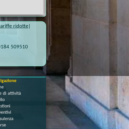
ariffe ridotte
|
0184 509510
igazione
me
 di attività
ilo
stioni
entivi
sulenza
orse