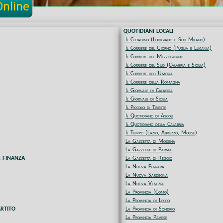
Online
QUOTIDIANI LOCALI
Il Cittadino (Lodigiano e Sud Milano)
Il Corriere del Giorno (Puglia e Lucania)
Il Corriere del Mezzogiorno
Il Corriere del Sud (Calabria e Sicilia)
Il Corriere dell'Umbria
Il Corriere della Romagna
Il Giornale di Calabria
Il Giornale di Sicilia
Il Piccolo di Trieste
Il Quotidiano di Ascoli
Il Quotidiano della Calabria
Il Tempo (Lazio, Abruzzo, Molise)
La Gazzetta di Modena
La Gazzetta di Parma
E FINANZA
La Gazzetta di Reggio
La Nuova Ferrara
La Nuova Sardegna
La Nuova Venezia
La Provincia (Como)
La Provincia di Lecco
ARTITO
La Provincia di Sondrio
La Provincia Pavese