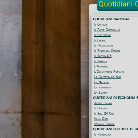
Quotidiani 
QUOTIDIANI NAZIONALI
Il Corriere
Il Fatto Quotidiano
Il Gazzettino
Il Giorno
Il Messaggero
Il Resto del Carlino
Il Secolo XIX
Il Tirreno
L'Avvenire
L'Osservatore Romano
La Gazzetta del Sud
La Nazione
La Repubblica
La Stampa
QUOTIDIANI DI ECONOMIA 
Affari Italiani
Il Denaro
Il Sole 24 Ore
Italia Oggi
Milano Finanza
QUOTIDIANI POLITICI E DI P
Il Manifesto