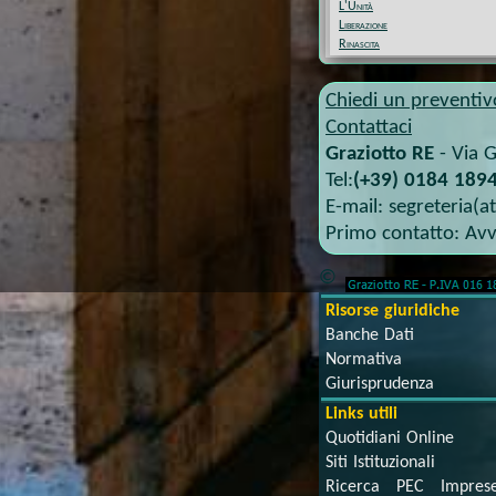
L'Unità
Liberazione
Rinascita
Chiedi un preventiv
Contattaci
Graziotto RE
-
Via G
Tel:
(+39) 0184 1894
E-mail:
segreteria(a
Primo contatto:
Avv
©
Risorse giuridiche
Banche Dati
Normativa
Giurisprudenza
Links utili
Quotidiani Online
Siti Istituzionali
Ricerca PEC Impre