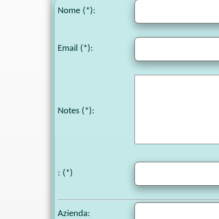
Nome (*):
Email (*):
Notes
(*):
: (*)
Azienda: