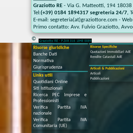
Graziotto RE
-
Via G. Matteotti, 194
18038
Tel:
(+39) 0184 1894317 segreteria 24/7
, T
E-mail:
segreteria(at)graziottore.com
- Web
Primo contatto:
Avv. Fulvio Graziotto
,
Avvoc
©
Risorse Specifiche
Risorse giuridiche
Quotazioni Immobiliari AdE
Banche Dati
Rendite Catastali AdE
Normativa
Giurisprudenza
Articoli & Pubblicazioni
Articoli
Links utili
Pubblicazioni
Quotidiani Online
Siti Istituzionali
Ricerca PEC Imprese e
Professionisti
Verifica Partita IVA
nazionale
Verifica Partita IVA
Comunitaria (UE)