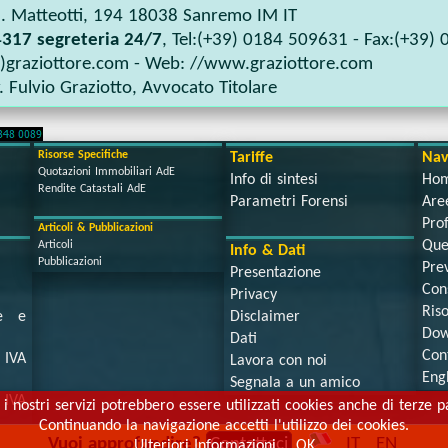
. Matteotti, 194
18038
Sanremo IM
IT
317 segreteria 24/7
, Tel:
(+39) 0184 509631
- Fax:
(+39) 
t)graziottore.com
- Web:
//www.graziottore.com
. Fulvio Graziotto
,
Avvocato Titolare
Risorse Specifiche
Tariffe
Nav
Quotazioni Immobiliari AdE
Info di sintesi
Ho
Rendite Catastali AdE
Parametri Forensi
Aree
Prof
Articoli & Pubblicazioni
Que
Articoli
Info & Dati
Pubblicazioni
Prev
Presentazione
Con
Privacy
Ris
se e
Disclaimer
Dow
Dati
Con
IVA
Lavora con noi
Eng
Segnala a un amico
IVA
 i nostri servizi potrebbero essere utilizzati cookies anche di terze pa
Continuando la navigazione accetti l'utilizzo dei cookies.
Vuoi approfondire?
Contattaci
IT
EN
Ulteriori Informazioni
OK