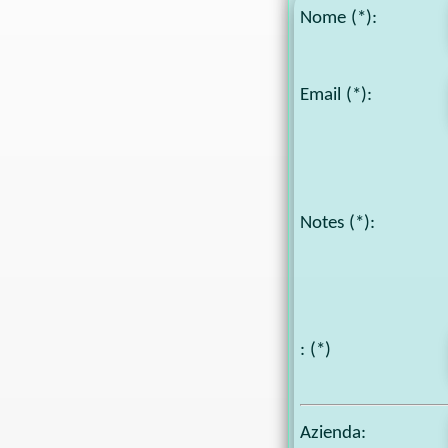
Nome (*):
Email (*):
Notes
(*):
: (*)
Azienda: