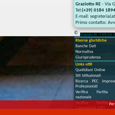
Graziotto RE
-
Via G
Tel:
(+39) 0184 1894
E-mail:
segreteria(a
Primo contatto:
Avv
©
Risorse giuridiche
Banche Dati
Normativa
Giurisprudenza
Links utili
Quotidiani Online
Siti Istituzionali
Ricerca PEC Impre
Professionisti
Verifica Partita 
nazionale
Verifica Partita 
Per
Comunitaria (UE)