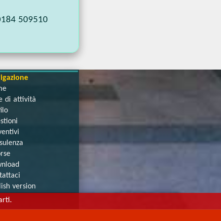
0184 509510
igazione
me
 di attività
ilo
stioni
entivi
sulenza
orse
nload
tattaci
lish version
rti.