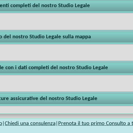
enti completi del nostro Studio Legale
zo del nostro Studio Legale sulla mappa
e con i dati completi del nostro Studio Legale
ure assicurative del nostro Studio Legale
o
|
Chiedi una consulenza
|
Prenota il tuo primo Consulto a t