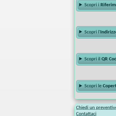
Scopri i
Riferim
Scopri l'
Indiriz
Scopri il
QR Cod
Scopri le
Copert
Chiedi un preventiv
Contattaci