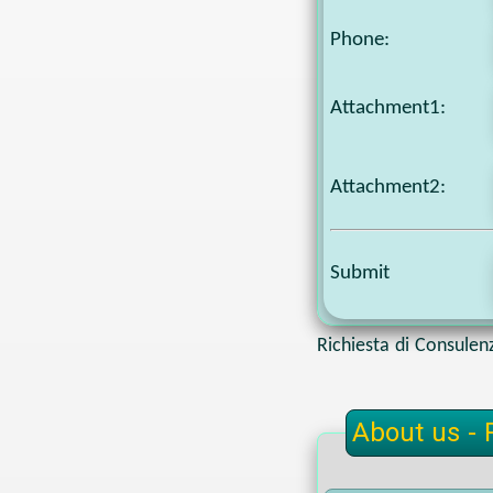
Phone
:
Attachment1
:
Attachment2
:
Submit
Richiesta di Consulen
About us - 