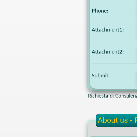
Phone
:
Attachment1
:
Attachment2
:
Submit
Richiesta di Consulen
About us - 