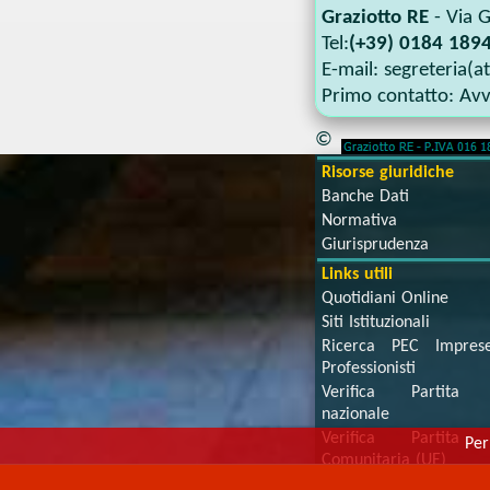
Graziotto RE
-
Via G
Tel:
(+39) 0184 1894
E-mail:
segreteria(a
Primo contatto:
Avv
©
Risorse giuridiche
Banche Dati
Normativa
Giurisprudenza
Links utili
Quotidiani Online
Siti Istituzionali
Ricerca PEC Impre
Professionisti
Verifica Partita 
nazionale
Verifica Partita 
Per
Comunitaria (UE)