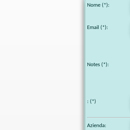
Nome (*):
Email (*):
Notes
(*):
: (*)
Azienda: