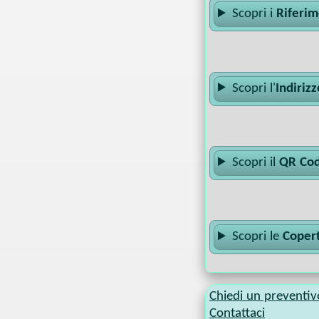
Scopri i
Riferim
Scopri l'
Indiriz
Scopri il
QR Cod
Scopri le
Copert
Chiedi un preventiv
Contattaci