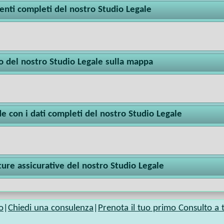
enti completi del nostro Studio Legale
zo del nostro Studio Legale sulla mappa
e con i dati completi del nostro Studio Legale
ure assicurative del nostro Studio Legale
o
|
Chiedi una consulenza
|
Prenota il tuo primo Consulto a t