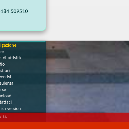
0184 509510
igazione
me
 di attività
ilo
stioni
entivi
sulenza
orse
nload
tattaci
lish version
rti.