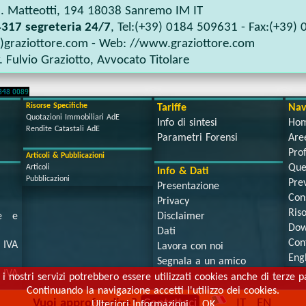
. Matteotti, 194
18038
Sanremo IM
IT
317 segreteria 24/7
, Tel:
(+39) 0184 509631
- Fax:
(+39) 
t)graziottore.com
- Web:
//www.graziottore.com
. Fulvio Graziotto
,
Avvocato Titolare
Risorse Specifiche
Tariffe
Nav
Quotazioni Immobiliari AdE
Info di sintesi
Ho
Rendite Catastali AdE
Parametri Forensi
Aree
Prof
Articoli & Pubblicazioni
Que
Articoli
Info & Dati
Pubblicazioni
Prev
Presentazione
Con
Privacy
Ris
se e
Disclaimer
Dow
Dati
Con
IVA
Lavora con noi
Eng
Segnala a un amico
IVA
 i nostri servizi potrebbero essere utilizzati cookies anche di terze pa
Continuando la navigazione accetti l'utilizzo dei cookies.
Vuoi approfondire?
Contattaci
IT
EN
Ulteriori Informazioni
OK