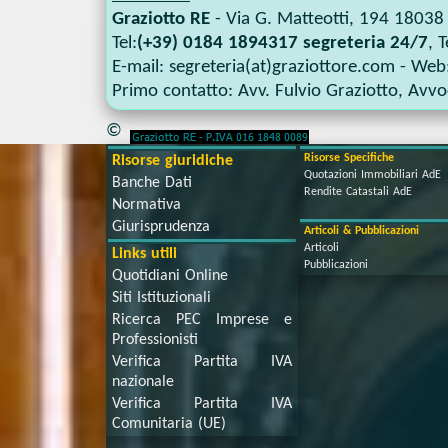
Graziotto RE
-
Via G. Matteotti, 194
18038
Tel:
(+39) 0184 1894317 segreteria 24/7
, T
E-mail:
segreteria(at)graziottore.com
- Web
Primo contatto:
Avv. Fulvio Graziotto
,
Avvoc
©
Risorse Specifiche
Risorse giuridiche
Quotazioni Immobiliari AdE
Banche Dati
Rendite Catastali AdE
Normativa
Giurisprudenza
Articoli & Pubblicazioni
Articoli
Links utili
Pubblicazioni
Quotidiani Online
Siti Istituzionali
Ricerca PEC Imprese e
Professionisti
Verifica Partita IVA
nazionale
Verifica Partita IVA
Comunitaria (UE)