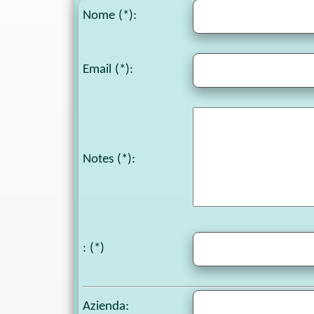
Nome (*):
Email (*):
Notes
(*):
: (*)
Azienda: