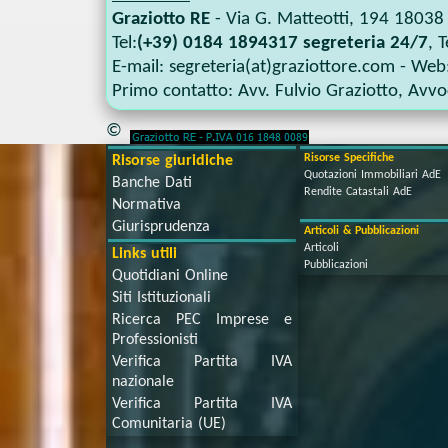
Graziotto RE
-
Via G. Matteotti, 194
18038
Tel:
(+39) 0184 1894317 segreteria 24/7
, T
E-mail:
segreteria(at)graziottore.com
- Web
Primo contatto:
Avv. Fulvio Graziotto
,
Avvoc
©
Risorse Specifiche
Risorse giuridiche
Quotazioni Immobiliari AdE
Banche Dati
Rendite Catastali AdE
Normativa
Giurisprudenza
Articoli & Pubblicazioni
Articoli
Links utili
Pubblicazioni
Quotidiani Online
Siti Istituzionali
Ricerca PEC Imprese e
Professionisti
Verifica Partita IVA
nazionale
Verifica Partita IVA
Comunitaria (UE)