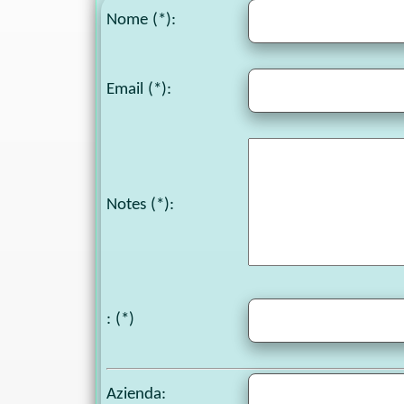
Nome (*):
Email (*):
Notes
(*):
: (*)
Azienda: