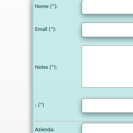
Nome (*):
Email (*):
Notes
(*):
: (*)
Azienda: