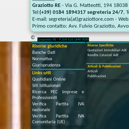
Graziotto RE
-
Via G. Matteotti, 194
18038
Tel:
(+39) 0184 1894317 segreteria 24/7
, T
E-mail:
segreteria(at)graziottore.com
- Web
Primo contatto:
Avv. Fulvio Graziotto
,
Avvoc
©
Risorse Specifiche
Risorse giuridiche
Quotazioni Immobiliari AdE
Banche Dati
Rendite Catastali AdE
Normativa
Giurisprudenza
Articoli & Pubblicazioni
Articoli
Links utili
Pubblicazioni
Quotidiani Online
Siti Istituzionali
Ricerca PEC Imprese e
Professionisti
Verifica Partita IVA
nazionale
Verifica Partita IVA
Comunitaria (UE)