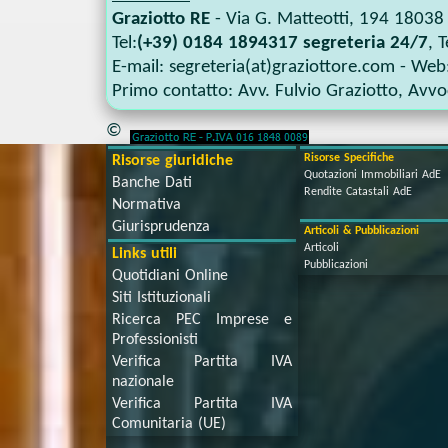
Graziotto RE
-
Via G. Matteotti, 194
18038
Tel:
(+39) 0184 1894317 segreteria 24/7
, T
E-mail:
segreteria(at)graziottore.com
- Web
Primo contatto:
Avv. Fulvio Graziotto
,
Avvoc
©
Risorse Specifiche
Risorse giuridiche
Quotazioni Immobiliari AdE
Banche Dati
Rendite Catastali AdE
Normativa
Giurisprudenza
Articoli & Pubblicazioni
Articoli
Links utili
Pubblicazioni
Quotidiani Online
Siti Istituzionali
Ricerca PEC Imprese e
Professionisti
Verifica Partita IVA
nazionale
Verifica Partita IVA
Comunitaria (UE)