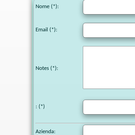
Nome (*):
Email (*):
Notes
(*):
: (*)
Azienda: