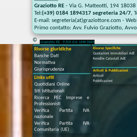
Graziotto RE
-
Via G. Matteotti, 194
18038
Tel:
(+39) 0184 1894317 segreteria 24/7
, T
E-mail:
segreteria(at)graziottore.com
- Web
Primo contatto:
Avv. Fulvio Graziotto
,
Avvoc
©
Risorse Specifiche
Risorse giuridiche
Quotazioni Immobiliari AdE
Banche Dati
Rendite Catastali AdE
Normativa
Giurisprudenza
Articoli & Pubblicazioni
Articoli
Links utili
Pubblicazioni
Quotidiani Online
Siti Istituzionali
Ricerca PEC Imprese e
Professionisti
Verifica Partita IVA
nazionale
Verifica Partita IVA
Comunitaria (UE)