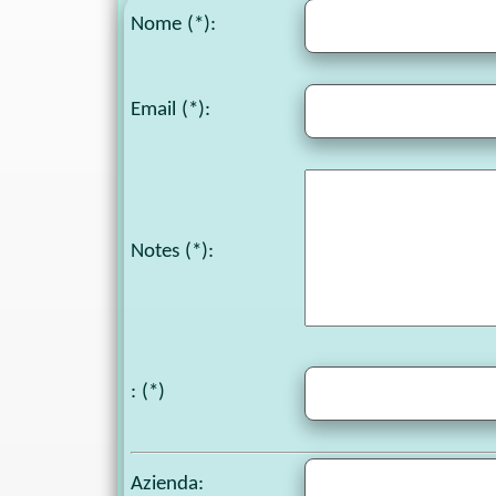
Nome (*):
Email (*):
Notes
(*):
: (*)
Azienda: