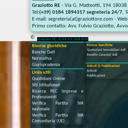
Graziotto RE
-
Via G. Matteotti, 194
18038
Tel:
(+39) 0184 1894317 segreteria 24/7
, T
E-mail:
segreteria(at)graziottore.com
- Web
Primo contatto:
Avv. Fulvio Graziotto
,
Avvoc
©
Risorse Specifiche
Risorse giuridiche
Quotazioni Immobiliari AdE
Banche Dati
Rendite Catastali AdE
Normativa
Giurisprudenza
Articoli & Pubblicazioni
Articoli
Links utili
Pubblicazioni
Quotidiani Online
Siti Istituzionali
Ricerca PEC Imprese e
Professionisti
Verifica Partita IVA
nazionale
Verifica Partita IVA
Comunitaria (UE)