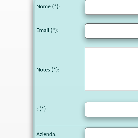
Nome (*):
Email (*):
Notes
(*):
: (*)
Azienda: