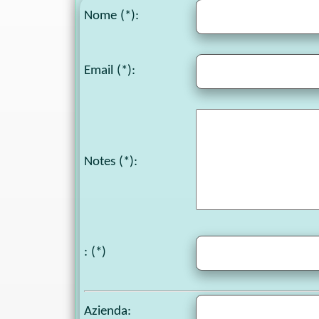
Nome (*):
Email (*):
Notes
(*):
: (*)
Azienda: