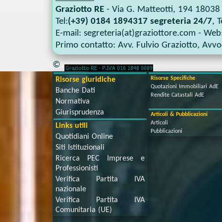
Graziotto RE
-
Via G. Matteotti, 194
18038
Tel:
(+39) 0184 1894317 segreteria 24/7
, T
E-mail:
segreteria(at)graziottore.com
- Web
Primo contatto:
Avv. Fulvio Graziotto
,
Avvoc
©
Risorse Specifiche
Risorse giuridiche
Quotazioni Immobiliari AdE
Banche Dati
Rendite Catastali AdE
Normativa
Giurisprudenza
Articoli & Pubblicazioni
Articoli
Links utili
Pubblicazioni
Quotidiani Online
Siti Istituzionali
Ricerca PEC Imprese e
Professionisti
Verifica Partita IVA
nazionale
Verifica Partita IVA
Comunitaria (UE)