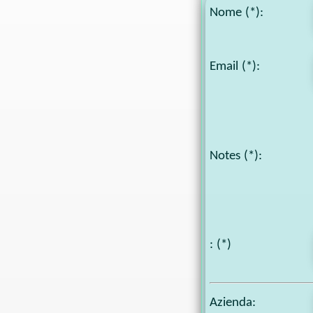
Nome (*):
Email (*):
Notes
(*):
: (*)
Azienda: