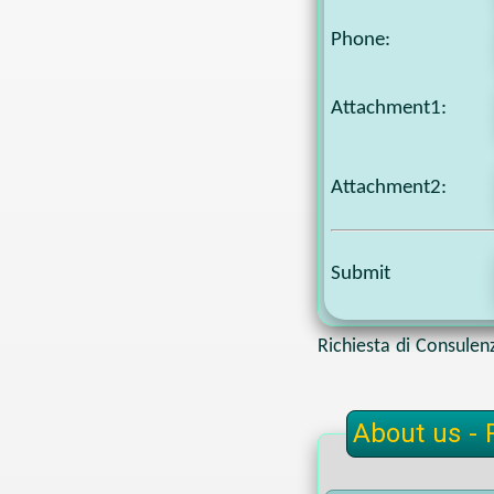
Phone
:
Attachment1
:
Attachment2
:
Submit
Richiesta di Consulen
About us - 