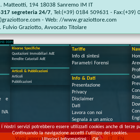
. Matteotti, 194
18038
Sanremo IM
IT
317 segreteria 24/7
, Tel:
(+39) 0184 509631
- Fax:
(+39) 
t)graziottore.com
- Web:
//www.graziottore.com
. Fulvio Graziotto
,
Avvocato Titolare
Risorse Specifiche
Tariffe
Nav
Quotazioni Immobiliari AdE
Info di sintesi
Ho
Rendite Catastali AdE
Parametri Forensi
Aree
Prof
Articoli & Pubblicazioni
Que
Articoli
Info & Dati
Pubblicazioni
Prev
Presentazione
Con
Privacy
Ris
se e
Disclaimer
Dow
Dati
Con
IVA
Lavora con noi
Eng
Segnala a un amico
IVA
 i nostri servizi potrebbero essere utilizzati cookies anche di terze pa
Continuando la navigazione accetti l'utilizzo dei cookies.
Vuoi approfondire?
Contattaci
IT
EN
Ulteriori Informazioni
OK