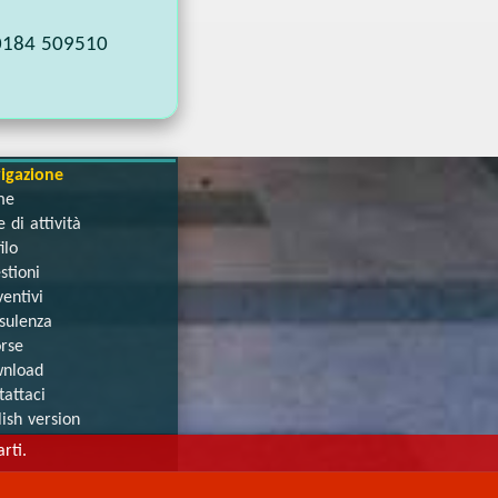
0184 509510
igazione
me
 di attività
ilo
stioni
entivi
sulenza
orse
nload
tattaci
lish version
rti.