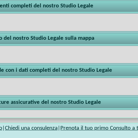
enti completi del nostro Studio Legale
zo del nostro Studio Legale sulla mappa
e con i dati completi del nostro Studio Legale
ure assicurative del nostro Studio Legale
o
|
Chiedi una consulenza
|
Prenota il tuo primo Consulto a t