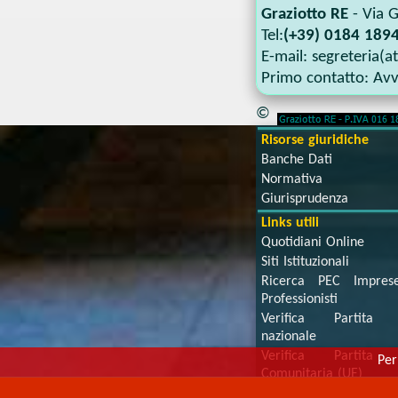
Graziotto RE
-
Via G
Tel:
(+39) 0184 1894
E-mail:
segreteria(a
Primo contatto:
Avv
©
Risorse giuridiche
Banche Dati
Normativa
Giurisprudenza
Links utili
Quotidiani Online
Siti Istituzionali
Ricerca PEC Impre
Professionisti
Verifica Partita 
nazionale
Verifica Partita 
Per
Comunitaria (UE)