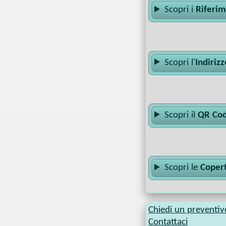
Scopri i
Riferim
Scopri l'
Indiriz
Scopri il
QR Cod
Scopri le
Copert
Chiedi un preventiv
Contattaci