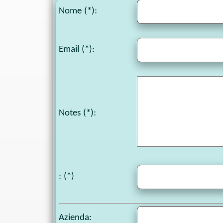
Nome (*):
Email (*):
Notes
(*):
: (*)
Azienda: