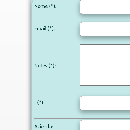
Nome (*):
Email (*):
Notes
(*):
: (*)
Azienda: