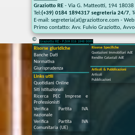
Graziotto RE
-
Via G. Matteotti, 194
18038
Tel:
(+39) 0184 1894317 segreteria 24/7
, T
E-mail:
segreteria(at)graziottore.com
- Web
Primo contatto:
Avv. Fulvio Graziotto
,
Avvoc
©
Risorse Specifiche
Risorse giuridiche
Quotazioni Immobiliari AdE
Banche Dati
Rendite Catastali AdE
Normativa
Giurisprudenza
Articoli & Pubblicazioni
Articoli
Links utili
Pubblicazioni
Quotidiani Online
Siti Istituzionali
Ricerca PEC Imprese e
Professionisti
Verifica Partita IVA
nazionale
Verifica Partita IVA
Comunitaria (UE)